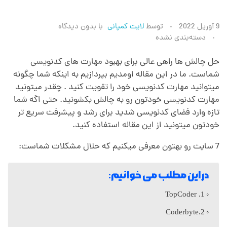
چ
9 آوریل 2022
توسط
لایت کمپانی
با
بدون دیدگاه
دسته‌بندی نشده
ا
حل چالش ها راهی عالی برای بهبود مهارت های کدنویسی
شماست. ما در این مقاله اومدیم بپردازیم به اینکه شما چگونه
ل
میتوانید مهارت کدنویسی خود را تقویت کنید . چقدر میتونید
مهارت کدنویسی خودتون رو به چالش بکشونید. حتی اگه شما
ش
تازه وارد فضای کدنویسی شدید برای رشد و پیشرفت سریع تر
خودتون میتونید از این مقاله استفاده کنید.
ه
7 سایت رو بهتون معرفی میکنیم که حلال مشکلات شماست:
ا
در این مطلب می خوانیم:
ی
1. TopCoder
2.Coderbyte