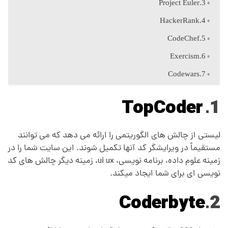
ک
3.Project Euler
4.HackerRank
د
5.CodeChef
ن
6.Exercism
7.Codewars
و
TopCoder
1.
ی
لیستی از چالش های الگوریتمی را ارائه می دهد که می توانند
س
مستقیماً در ویرایشگر کد آنها تکمیل شوند. این سایت شما را در
زمینه علوم داده، برنامه نویسی، ui ux، زمینه دیگر چالش های کد
ی
نویسی ای برای شما ایجاد میکند.
Coderbyte
2.