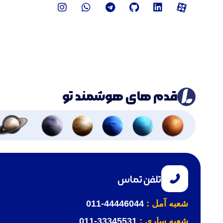
قدم های هوشمند تو
تلفن تماس
شعبه آمل :
44446044-011
شعبه ساری :
33345531-011