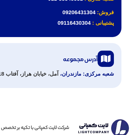
فروش:
09206431304
پشتیبانی :
09116430304
آدرس مجموعه
شعبه مرکزی:
مازندران،
آمل، خیابان هراز، آفتاب 18، پلاک 12
شرکت لایت کمپانی با تکیه بر تخصص 