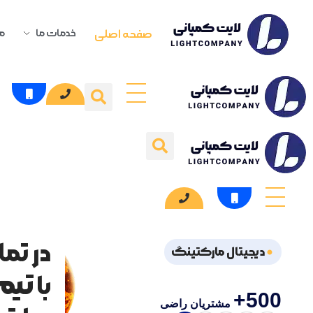
صفحه اصلی
خدمات ما
م
در تم
دیجیتال مارکتینگ
تیم
با
500+
مشتریان راضی