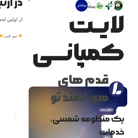
در ارت
لایــت
از اولین لحظ
تیم فنی
کمپانـــی
قدم های
هوشمند تو
یک منظومه شمسی،
خدمات