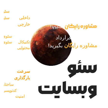
خدمات سئو را در
سئو
دو بخش
قبل از عقد قرارداد
داخلی
سئو
و
خارجی
ارائه می
مشاوره رایگان
بگیرید!
دهد. در بخش
داخلی،
سئوی
قبل از عقد قرارداد
تکنیکال
و
سئوی
مشاوره رایگان
بگیرید!
محتوایی
انجام
می شود. سئوی
سئو
تکنیکال شامل
مواردی مانند
سرعت
بارگذاری
وبسایت
سایت
،
ساختار
سایت
،
کدنویسی
و
امنیت
سایت
است. سئوی
محتوایی شامل