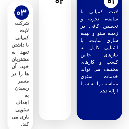
لایت کمپانی با
استفاده از
شرکت
سابقه، تجربه و
ابزارهای به
لایت
تخصص کافی در
روز و
کمپانی
زمینه سئو و بهینه
فناوری های
با داشتن
سازی سایت، با
پیشرفته
تعهد به
آشنایی کامل به
سئو، برای
مشتریان
نیازهای خاص
تدوین
خود، آن
کسب و کارهای
استراتژی
ها را در
مختلف می تواند
سئو
مسیر
خدمات سئوی
هوشمندانه
رسیدن
متناسب را به شما
وب سایت
به
ارائه دهد.
شما از
اهداف
ویژگی های
سئویی
خاص
یاری می
ماست.
کند.