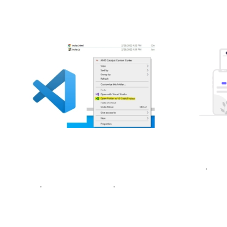
اضافه کردن vs code به راست
کلیک
پانی
28 فوریه 2022
توسط
لایت کمپانی
دسته‌بندی نشده