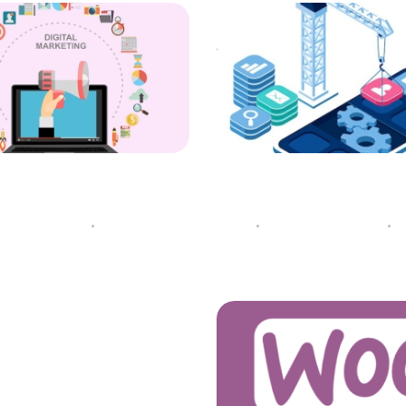
یکیشن حرفه ای
دیجیتال مارکتنیگ چی
توسط
لایت کمپانی
19 ژانویه 2022
توسط
لایت کم
ه
دسته‌بندی نشده