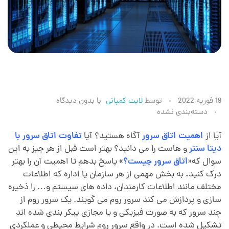
ا
19 فوریه 2022
توسط
لایت کمپانی
با
بدون دیدگاه
دسته‌بندی نشده
ت
آیا از
اهمیت اتاق سرور
آگاه هستید؟ آیا
تفاوت اتاق سرور با
دیتا سنتر
و هاست را می دانید؟ بهتر است قبل از هر چیز به این
ا
سوال که«
اتاق سرور چیست؟
»
پاسخ بدهم تا اهمیت آن را بهتر
درک کنید
.
به بخش مهمی از هر سازمان یا اداره که اطلاعات
ق
مختلف مانند اطلاعات کارمندان، داده های سیستم و… را ذخیره
سازی و پردازش می کند سرور روم می گویند. یک سرور روم از
س
چند سرور که به صورت فیزیکی و یا مجازی پیکر بندی شده اند
تشکیل شده است. در واقع سرور روم شرایط محیطی و عملکردی