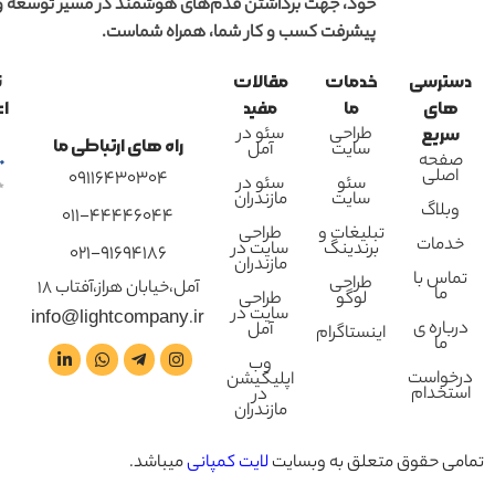
خود، جهت برداشتن قدم‌های هوشمند در مسیر توسعه و
پیشرفت کسب و کار شما، همراه شماست.
دسترسی
خدمات
مقالات
ن
های
ما
مفید
اع
طراحی
سئو در
سریع
راه های ارتباطی ما
سایت
آمل
صفحه
اصلی
09116430304
سئو
سئو در
سایت
مازندران
وبلاگ
011-44446044
تبلیغات و
طراحی
خدمات
برندینگ
سایت در
021-91694186
مازندران
تماس با
طراحی
آمل،خیابان هراز،آفتاب 18
ما
لوگو
طراحی
سایت در
info@lightcompany.ir
درباره ی
آمل
اینستاگرام
ما
وب
درخواست
اپلیکیشن
استخدام
در
مازندران
تمامی حقوق متعلق به وبسایت
لایت کمپانی
میباشد.