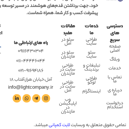
خود، جهت برداشتن قدم‌های هوشمند در مسیر توسعه و
پیشرفت کسب و کار شما، همراه شماست.
دسترسی
خدمات
مقالات
ن
های
ما
مفید
اع
طراحی
سئو در
سریع
راه های ارتباطی ما
سایت
آمل
صفحه
اصلی
09116430304
سئو
سئو در
سایت
مازندران
وبلاگ
011-44446044
تبلیغات و
طراحی
خدمات
برندینگ
سایت در
021-91694186
مازندران
تماس با
طراحی
آمل،خیابان هراز،آفتاب 18
ما
لوگو
طراحی
سایت در
info@lightcompany.ir
درباره ی
آمل
اینستاگرام
ما
وب
درخواست
اپلیکیشن
استخدام
در
مازندران
تمامی حقوق متعلق به وبسایت
لایت کمپانی
میباشد.