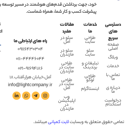
خود، جهت برداشتن قدم‌های هوشمند در مسیر توسعه و
پیشرفت کسب و کار شما، همراه شماست.
دسترسی
خدمات
مقالات
ن
های
ما
مفید
اع
طراحی
سئو در
سریع
راه های ارتباطی ما
سایت
آمل
صفحه
اصلی
09116430304
سئو
سئو در
سایت
مازندران
وبلاگ
011-44446044
تبلیغات و
طراحی
خدمات
برندینگ
سایت در
021-91694186
مازندران
تماس با
طراحی
آمل،خیابان هراز،آفتاب 18
ما
لوگو
طراحی
سایت در
info@lightcompany.ir
درباره ی
آمل
اینستاگرام
ما
وب
درخواست
اپلیکیشن
استخدام
در
مازندران
تمامی حقوق متعلق به وبسایت
لایت کمپانی
میباشد.