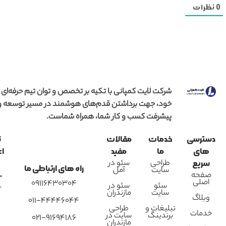
0
نظرات
شرکت لایت کمپانی با تکیه بر تخصص و توان تیم حرفه‌ای
خود، جهت برداشتن قدم‌های هوشمند در مسیر توسعه و
پیشرفت کسب و کار شما، همراه شماست.
دسترسی
خدمات
مقالات
ن
های
ما
مفید
اع
طراحی
سئو در
سریع
راه های ارتباطی ما
سایت
آمل
صفحه
اصلی
09116430304
سئو
سئو در
سایت
مازندران
وبلاگ
011-44446044
تبلیغات و
طراحی
خدمات
برندینگ
سایت در
021-91694186
مازندران