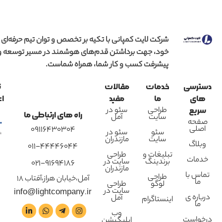
شرکت لایت کمپانی با تکیه بر تخصص و توان تیم حرفه‌ای
خود، جهت برداشتن قدم‌های هوشمند در مسیر توسعه و
پیشرفت کسب و کار شما، همراه شماست.
دسترسی
خدمات
مقالات
ن
های
ما
مفید
اع
طراحی
سئو در
سریع
راه های ارتباطی ما
سایت
آمل
صفحه
اصلی
09116430304
سئو
سئو در
سایت
مازندران
وبلاگ
011-44446044
تبلیغات و
طراحی
خدمات
برندینگ
سایت در
021-91694186
مازندران
تماس با
طراحی
آمل،خیابان هراز،آفتاب 18
ما
لوگو
طراحی
سایت در
info@lightcompany.ir
درباره ی
آمل
اینستاگرام
ما
وب
درخواست
اپلیکیشن