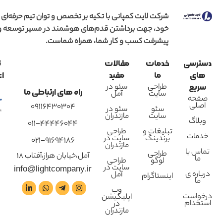
شرکت لایت کمپانی با تکیه بر تخصص و توان تیم حرفه‌ای
خود، جهت برداشتن قدم‌های هوشمند در مسیر توسعه و
پیشرفت کسب و کار شما، همراه شماست.
دسترسی
خدمات
مقالات
ن
های
ما
مفید
اع
طراحی
سئو در
سریع
راه های ارتباطی ما
سایت
آمل
صفحه
اصلی
09116430304
سئو
سئو در
سایت
مازندران
وبلاگ
011-44446044
تبلیغات و
طراحی
خدمات
برندینگ
سایت در
021-91694186
مازندران
تماس با
طراحی
آمل،خیابان هراز،آفتاب 18
ما
لوگو
طراحی
سایت در
info@lightcompany.ir
درباره ی
آمل
اینستاگرام
ما
وب
درخواست
اپلیکیشن
استخدام
در
مازندران