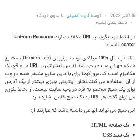
U
18 اکتبر 2022
توسط
لایت کمپانی
با
بدون دیدگاه
دسته‌بندی نشده
R
در ابتدا باید بگوییم،
URL
مخفف عبارت
Uniform Resource
Locator
است.
L
URL در سال 1994 میلادی توسط برنرز لی (Berners Lee)، مخترع
چ
شبکه جهانی وب طراحی شد.
آدرس اینترنتی
یا
URL
در واقع یک
مکانیزم است که.مرورگر­ها برای بازیابی منابع منتشر شده در وب
از آن استفاده می کنند.نشان اینترنتی چیزی بیشتر از یک آدرس
ی
برای یک منبع منحصر به فرد در وب سایت نیست.از لحاظ تئوری
می­ توان گفت هر URL به یک منبع خاص اشاره دارد.
س
این منبع می­ تواند انواعی داشته باشد که عبارتند از:
ت
یک صفحه
HTML
یک سند
CSS