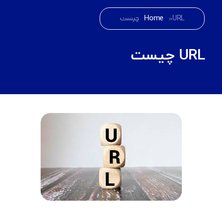
URL چیست
»
Home
URL چیست