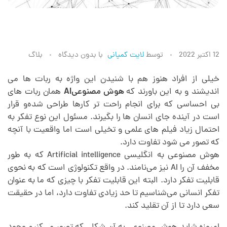
ه
12 اکتبر 2022
توسط
لایت کمپانی
با
بدون دیدگاه
بلاگ
و
خیلی از افراد هنوز هم با شنیدن این واژه به ربات ها می
اندیشند و به این باورند که
هوش مصنوعیAI
همان ربات های
بی احساسی که برای انجام راحت تر کارها طراحی شده‌و قرار
ش
است در آینده جای انسان ها را بگیرند. مسئول این نوع تفکر به
احتمال زیاد فیلم های علمی و تخیلی است اما واقعیت با آنچه
م
که تصور می شود تفاوت دارد.
هوش مصنوعی به انگلیسی Artificial intelligence که به طور
ص
مخفف آن را AI نیز می‌نامند. در واقع تکنولوژی است که به نحوی
قابلیت تفکر دارد. البته این قابلیت تفکر با چیزی که ما به عنوان
تفکر انسانی می‌شناسیم تا حد زیادی تفاوت دارد، اما در حقیقت
ن
سعی دارد تا از آن تقلید کند.