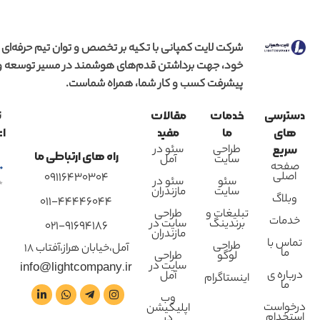
شرکت لایت کمپانی با تکیه بر تخصص و توان تیم حرفه‌ای
خود، جهت برداشتن قدم‌های هوشمند در مسیر توسعه و
پیشرفت کسب و کار شما، همراه شماست.
دسترسی
خدمات
مقالات
ن
های
ما
مفید
اع
طراحی
سئو در
سریع
راه های ارتباطی ما
سایت
آمل
صفحه
اصلی
09116430304
سئو
سئو در
سایت
مازندران
وبلاگ
011-44446044
تبلیغات و
طراحی
خدمات
برندینگ
سایت در
021-91694186
مازندران
تماس با
طراحی
آمل،خیابان هراز،آفتاب 18
ما
لوگو
طراحی
سایت در
info@lightcompany.ir
درباره ی
آمل
اینستاگرام
ما
وب
درخواست
اپلیکیشن
استخدام
در