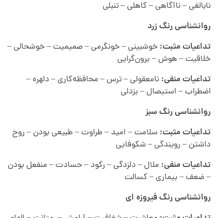
نابالغی – ناآگاهی – کاهلی – تنبلی
روانشناسی رنگ
زرد
تداعیات مثبت:
خوشبینی – خونگرمی – صمیمیت – خوشحالی –
خلاقیت – هوش – برون‌گرایی
تداعیات منفی:
نامعقولی – ترس – محافظه‌کاری – دلهره –
اضطراب – استیصال – بزدلی
روانشناسی رنگ
سبز
تداعیات مثبت:
سلامت – امید – طراوت – طبیعی بودن – روح
داشتن – رویندگی – شکوفایی
تداعیات منفی:
ملال – دلزدگی – رکود – حسادت – منفعل بودن
– ضعف – بیماری – کسالت
روانشناسی رنگ
فیروزه‌‌ ای