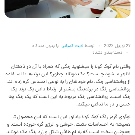
ر
27 آوریل 2022
توسط
لایت کمپانی
با
بدون دیدگاه
دسته‌بندی نشده
و
وقتی نام کوکا کولا را میشنوید رنگی که همراه با آن در ذهنتان
ظاهر میشود چیست؟ مک دونالد چطور؟ این برندها با استفاده
ا
از روانشناسی رنگ، نام خودشان را به نوعی احساس گره زده اند.
روانشناسی رنگ در برندینگ بیشتر از ارتباط دادن یک برند یک
ن
رنگ است. روانشناسی رنگ مربوط به این است که یک رنگ چه
حسی را در ما تداعی میکند.
ش
لوگوی قرمز رنگ کوکا کولا یادآور این است که این محصول تا
همیشه به احساسات مثبت، خوشی و انرژی گره خورده است. و
ن
همچنین سخت است که به ام طاقی شکل و زرد رنگ مک دونالد