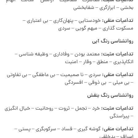
تداعیات مثبت:
معاشرت – شفافیت – آرامش – متانت – الهام
بخشی – ابرازگری – شفابخشی
تداعیات منفی:
خودستایی – پنهان‌کاری – بی اعتباری –
مسکوت گذاری – مبهم گویی – سردی
روانشناسی رنگ
آبی
تداعیات مثبت:
معتمد بودن – وفاداری – وظیفه شناسی –
اتکاپذیری – منطق – وقار – امنیت
تداعیات منفی:
سردی – نا صمیمیت – بی عاطفگی – بی تفاوتی
– بی میلی – بی ذوقی – افسردگی
روانشناسی رنگ
بنفش
تداعیات مثبت:
خرد – تجمل – ثروت – روحانیت – خیال انگیزی
– پیراستگی
تداعیات منفی:
گوشه گیری – فساد – سرکوبگری – پستی –
اسراف – بدخلقی