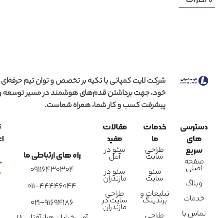
0
نظرات
شرکت لایت کمپانی با تکیه بر تخصص و توان تیم حرفه‌ای
خود، جهت برداشتن قدم‌های هوشمند در مسیر توسعه و
پیشرفت کسب و کار شما، همراه شماست.
دسترسی
خدمات
مقالات
ن
های
ما
مفید
اع
طراحی
سئو در
سریع
راه های ارتباطی ما
سایت
آمل
صفحه
اصلی
09116430304
سئو
سئو در
سایت
مازندران
وبلاگ
011-44446044
تبلیغات و
طراحی
خدمات
برندینگ
سایت در
021-91694186
مازندران
تماس با
طراحی