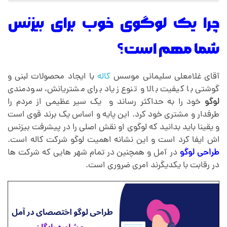
و
چرا یک لوگوی خوب برای بیزنس
شما مهم است؟
گ
و
آقای غلامعلی سلیمانی موسس
کاله
با ایجاد محصولات لبنی و
گوشتی با کیفیت بالا و تنوع زیاد برای مشتریانش، سودمندی
لوگو
خود را به حداکثر رساند و یک سیر عظیمی از مردم را
د
طرفدار و مشتری خود کرد. این پایه و اساس یک برند قوی است
و یقینا باید بدانید که لوگوی او نقش اصلی را در پیشرفت بیزنس
ر
اش ایفا کرد است و این نشانه اهمیت لوگو شرکت کاله است.
طراحی لوگو
در آمل و همچنین در تمام شهر هایی که شرکت ها
آ
در رقابت با یکدیگرند امری ضروری است.
م