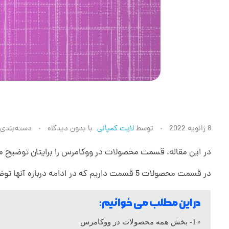
ق
8 ژانویه 2022
توسط
لایت کمپانی
با
بدون دیدگاه
دسته‌بندی
س
در این مقاله، قسمت محصولات در ووکامرس را برایتان توضیح 
در قسمت محصولات 5 قسمت داریم که در ادامه درباره آنها توضیحاتی مختصر و مفیدی به شما ارائه می دهیم. امید واریم نهایت استفاده را ببرید.
م
در این مطلب می خوانیم:
ت
1- بخش همه محصولات در ووکامرس