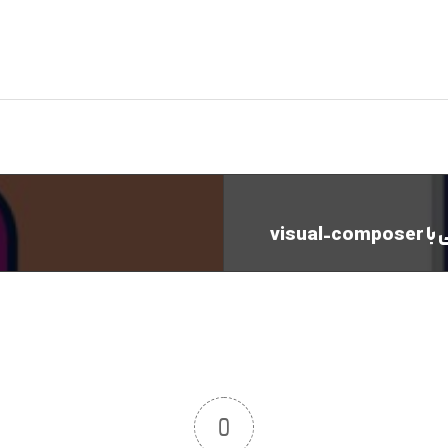
vis
0