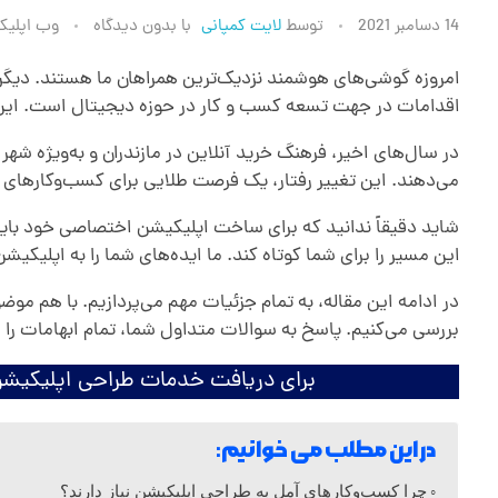
ط
14 دسامبر 2021
توسط
لایت کمپانی
با
بدون دیدگاه
وب اپلیک
ر
امروزه گوشی‌های هوشمند نزدیک‌ترین همراهان ما هستند. دیگ
اقدامات در جهت تسعه کسب و کار در حوزه دیجیتال است. این ابزار
ا
در سال‌های اخیر، فرهنگ خرید آنلاین در مازندران و به‌ویژه ش
می‌دهند. این تغییر رفتار، یک فرصت طلایی برای کسب‌وکارهای 
ح
شاید دقیقاً ندانید که برای ساخت اپلیکیشن اختصاصی خود باید
این مسیر را برای شما کوتاه کند. ما ایده‌های شما را به اپلیکی
ی
در ادامه این مقاله، به تمام جزئیات مهم می‌پردازیم. با هم م
ا
بررسی می‌کنیم. پاسخ به سوالات متداول شما، تمام ابهامات را برط
برای دریافت خدمات طراحی اپلیکیشن د
پ
در این مطلب می خوانیم:
ل
چرا کسب‌و‌کارهای آمل به طراحی اپلیکیشن نیاز دارند؟