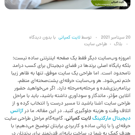
م
20 سپتامبر 2021
توسط
لایت کمپانی
با
بدون دیدگاه
بلاگ
طراحی سایت
ر
امروزه وب‌سایت دیگر فقط یک صفحه اینترنتی ساده نیست؛
بلکه پایگاه اصلی برندها در فضای دیجیتال برای کسب درامد
ا
نامحدود است. اما طراحی یک سایت موفق، تنها به ظاهر زیبا
ختم نمی‌شود. هر وب‌سایت حرفه‌ای پشت‌صحنه‌ای منظم،
ح
برنامه‌ریزی‌شده و مرحله‌به‌مرحله دارد. اگر می‌خواهید حضور
آنلاین مؤثر، ماندگار و سودآوری داشته باشید، باید با مراحل
ل
طراحی سایت آشنا باشید تا مسیر درست را انتخاب کرده و از
اتلاف وقت و هزینه جلوگیری کنید. در این مقاله، ما در
آژانس
دیجیتال مارکتینگ
لایت کمپانی
، گام‌به‌گام مراحل طراحی سایت
ط
حرفه‌ای را با زبانی ساده و کاربردی برایتان توضیح می‌دهیم؛ با
هدف کمک به شما در ساخت پایه‌ای قدرتمند برای برندتان در