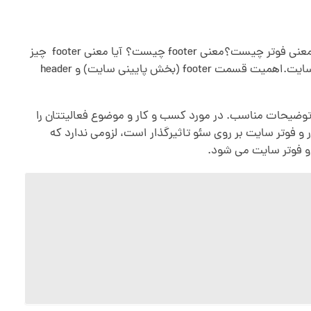
در این مقاله در مورد:اهمیت هدر و فوتر در سایت، اهمیت فوتر در سایت، اهمیت header در سایت، نکات طراحی footer در سایت، معنی فوتر چیست؟معنی footer چیست؟ آیا معنی footer چیز
خاصی است؟ اهمیت header چقدر است؟ و اهمیت header در سایت چقدر است؟ نکات طراحی footer، و نکات طراحی footer، در سایت.اهمیت قسمت footer (بخش پایینی سایت) و header
وضیحات مناسب. در مورد کسب و کار و موضوع فعالیتتان را
فوتر سایت بر روی سئو تاثیرگذار است، لزومی ندارد که
و فوتر سایت می شود.