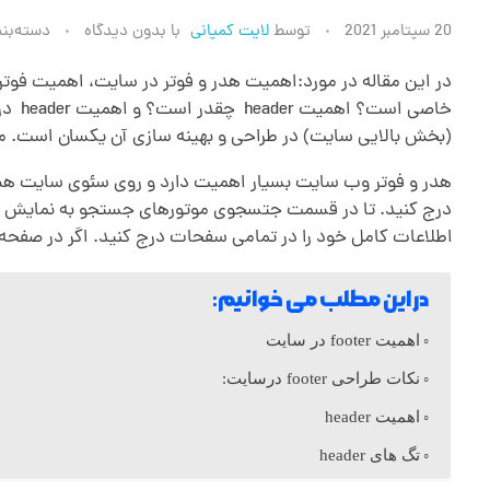
ا
20 سپتامبر 2021
توسط
لایت کمپانی
با
بدون دیدگاه
دسته‌بن
ه
(بخش بالایی سایت) در طراحی و بهینه سازی آن یکسان است. معنی footer و header 
م
هدر و فوتر وب سایت بسیار اهمیت دارد و روی سئوی سایت هم 
ی
درج کنید. تا در قسمت جتسجوی موتورهای جستجو به نمایش در آ
اطلاعات کامل خود را در تمامی سفحات درج کنید. اگر در صفحه
ت
در این مطلب می خوانیم:
ه
اهمیت footer در سایت
نکات طراحی footer درسایت:
د
اهمیت header
ر
تگ های header