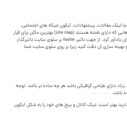
وتر عموما لینک مقالات، پیشنهادات، آیکون شبکه های اجتماعی،
همچنین درج اطلاعات صاحب وب سایت و محل کسب و کار شما، امتیازات و اطلاعات فنی صاحب وب سایت، درج می شود. سایت هایی که دارای نقشه هستند (site map) بهترین مکان برای قرار
دادن آن در قسمت footer میباشد. می توان در این قسمت لینکهای مهم را قرار داد و یا ثبت نام و دیگر اعمال مهم در سایت را به کاربران یادآور کرد. از جهت تاثیر footer بر سئوی سایت تاثیرگذار
 پس بهتر است در قسمت footer قرار گیرد اگر هم سایت شما دارای site map نباشد باز هم در طراحی و انتخاب اطلاعات footer و بهینه سازی آن دقت کنید زیرا بر روی سئوی سایت شما
 زیاد دارای طراحی گرافیکی باشد هر چه ساده تر باشد. توجه
ده باشد.
اهمیت هدر و
رید بهتر است. لینک کانال و پیج های خود را به شکل آیکون
ت