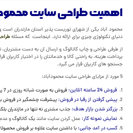
ح
اهمیت طراحی سایت محمودآ
م
محمود آباد یکی از شهرای توریست پذیر استان مازندران است و ب
دنیای تکنولوژی چیزی برای ارائه دارد. اینجاست که مسئله
طراحی
و
از طرفی طراحی و چاپ کاتالوگ و ارسال آن به دست مشتریان، تبلیغ
د
پرداخت هزینه، به راحتی کالا و خدماتتان را در اختیار کاربران
جستجو های کاربران قرار می گیرد.
آ
5 مورد از مزایای طراحی سایت محمودآباد:
فروش 24 ساعته آنلاین:
فروش به صورت
شبانه روزی
در 7 روز هفته. کاری که هیچ ادمین و کارمندی برای شما نمی کند.
ب
پیشی گرفتن از رقبا در فروش:
پیشرفت چشمگیر در فروش با دا
ا
بزرگتر شدن بازار هدف:
جذب مشتری
نه تنها در مازندران ب
نمایش نمونه کار:
عمل کردن سایت مانند
یک کاتالوگ
و عدم 
د
کسب در آمد جانبی:
با داشتن سایت علاوه بر فروش محصولاتت