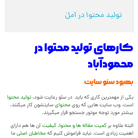
م
تولید محتوا در آملَ
و
د
کارهای تولید محتوا در
محمودآباد
آ
ب
بهبود سئو سایت
ا
یکی از مهمترین کاری که باید در سئو رعایت شود،
تولید محتوا
است. وب سایت هایی که روی
محتوای
سایتشون کار میکنند،
بیشتر مورد توجه موتور جستجو قرار میگیرند.
د
البته علاوه بر
کمیت مقاله ها
و
محتوا
،
کیفیت
آن ها هم دارای
اهمیت زیادی است. نباید فراموش کنیم که
مخاطبان اصلی
ما