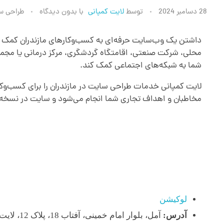
ش
28 دسامبر 2024
توسط
لایت کمپانی
با
بدون دیدگاه
طراحی س
ر
داشتن یک وب‌سایت حرفه‌ای به کسب‌وکارهای مازندران کمک م
محلی، شرکت صنعتی، اقامتگاه گردشگری، مرکز درمانی یا مجم
ک
شما به شبکه‌های اجتماعی کمک کند.
لایت کمپانی خدمات طراحی سایت در مازندران را برای کسب‌و
ت
مخاطبان و اهداف تجاری شما انجام می‌شود و سایت در نسخه
خ
برای دریافت مشاوره و برآورد هزینه، کافی است نوع کسب‌وکار 
د
م
لوکیشن
ا
آدرس:
آمل، بلوار امام خمینی، آفتاب 18، پلاک 12، لایت کمپانی