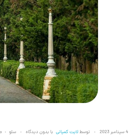
خ
4 سپتامبر 2023
توسط
لایت کمپانی
با
بدون دیدگاه
سئو
ط