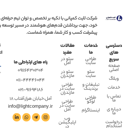
شرکت لایت کمپانی با تکیه بر تخصص و توان تیم حرفه‌ای
خود، جهت برداشتن قدم‌های هوشمند در مسیر توسعه و
پیشرفت کسب و کار شما، همراه شماست.
دسترسی
خدمات
مقالات
ن
های
ما
مفید
اع
طراحی
سئو در
سریع
راه های ارتباطی ما
سایت
آمل
صفحه
اصلی
09116430304
سئو
سئو در
سایت
مازندران
وبلاگ
011-44446044
تبلیغات و
طراحی
خدمات
برندینگ
سایت در
021-91694186
مازندران
تماس با
طراحی
آمل،خیابان هراز،آفتاب 18
ما
لوگو
طراحی
سایت در
info@lightcompany.ir
درباره ی
آمل
اینستاگرام
ما
وب
درخواست
اپلیکیشن
استخدام
در