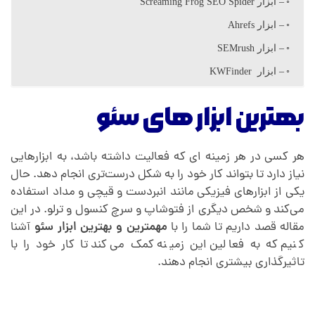
ز
– ابزار Screaming Frog SEO Spider
– ابزار Ahrefs
ا
– ابزار SEMrush
– ابزار KWFinder
ر
بهترین ابزار های سئو
ه
هر کسی در هر زمینه ای که فعالیت داشته باشد، به ابزارهایی
ا
نیاز دارد تا بتواند کار خود را به شکل درست‌تری انجام دهد. حال
یکی از ابزارهای فیزیکی مانند انبردست و قیچی و مداد استفاده
ی
می‌کند و شخص دیگری از فتوشاپ و سرچ کنسول و ترلو. در این
مقاله قصد داریم تا شما را با
مهمترین و بهترین
ابزار سئو
آشنا
ر
کنیم که به فعالین این زمینه کمک می‌کند تا کار خود را با
تاثیرگذاری بیشتری انجام دهند.
ا