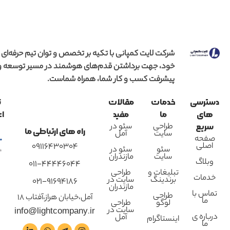
شرکت لایت کمپانی با تکیه بر تخصص و توان تیم حرفه‌ای
خود، جهت برداشتن قدم‌های هوشمند در مسیر توسعه و
پیشرفت کسب و کار شما، همراه شماست.
دسترسی
خدمات
مقالات
ن
های
ما
مفید
اع
طراحی
سئو در
سریع
راه های ارتباطی ما
سایت
آمل
صفحه
اصلی
09116430304
سئو
سئو در
سایت
مازندران
وبلاگ
011-44446044
تبلیغات و
طراحی
خدمات
برندینگ
سایت در
021-91694186
مازندران
تماس با
طراحی
آمل،خیابان هراز،آفتاب 18
ما
لوگو
طراحی
سایت در
info@lightcompany.ir
درباره ی
آمل
اینستاگرام
ما