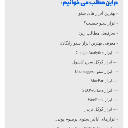
در این مطلب می خوانیم:
ه
بهترین ابزار های سئو
ابزار سئو چیست؟
ت
سرفصل مطالب زیر:
ر
معرفی بهترین ابزار سئو رایگان:
– ابزار Google Analytics
ی
– ابزار گوگل سرچ کنسول
– ابزار سئو Ubersuggest
ن
– ابزار MozBar
– ابزار SEOWorkers
ا
– ابزار WooRank
ب
– ابزار گوگل ترندز
ابزارهای آنالیز سئوی پرمیوم پولی: