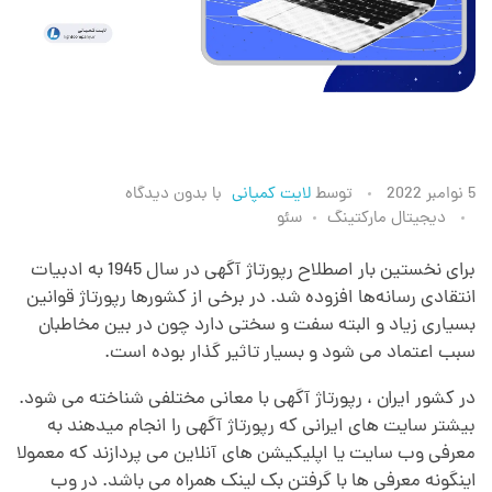
ر
5 نوامبر 2022
توسط
لایت کمپانی
با
بدون دیدگاه
دیجیتال مارکتینگ
سئو
پ
برای نخستین بار اصطلاح رپورتاژ آگهی در سال 1945 به ادبیات
انتقادی رسانه‌ها افزوده شد. در برخی از کشورها رپورتاژ قوانین
و
بسیاری زیاد و البته سفت و سختی دارد چون در بین مخاطبان
سبب اعتماد می شود و بسیار تاثیر گذار بوده است.
ر
در کشور ایران ، رپورتاژ آگهی با معانی مختلفی شناخته می شود.
بیشتر سایت های ایرانی که رپورتاژ آگهی را انجام میدهند به
ت
معرفی وب سایت یا اپلیکیشن های آنلاین می پردازند که معمولا
اینگونه معرفی ها با گرفتن بک لینک همراه می باشد. در وب