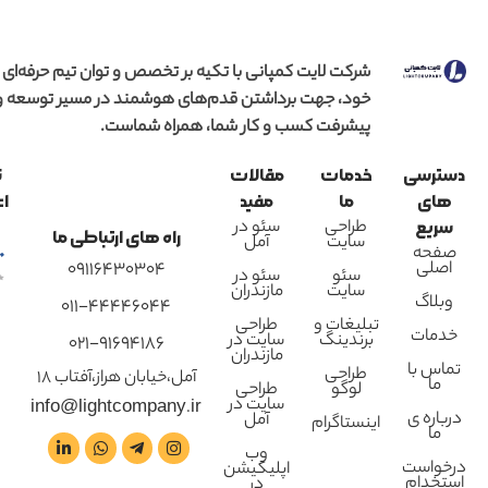
شرکت لایت کمپانی با تکیه بر تخصص و توان تیم حرفه‌ای
خود، جهت برداشتن قدم‌های هوشمند در مسیر توسعه و
پیشرفت کسب و کار شما، همراه شماست.
دسترسی
خدمات
مقالات
ن
های
ما
مفید
اع
طراحی
سئو در
سریع
راه های ارتباطی ما
سایت
آمل
صفحه
اصلی
09116430304
سئو
سئو در
سایت
مازندران
وبلاگ
011-44446044
تبلیغات و
طراحی
خدمات
برندینگ
سایت در
021-91694186
مازندران
تماس با
طراحی
آمل،خیابان هراز،آفتاب 18
ما
لوگو
طراحی
سایت در
info@lightcompany.ir
درباره ی
آمل
اینستاگرام
ما
وب
درخواست
اپلیکیشن
استخدام
در