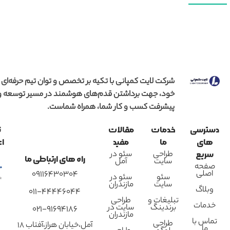
شرکت لایت کمپانی با تکیه بر تخصص و توان تیم حرفه‌ای
خود، جهت برداشتن قدم‌های هوشمند در مسیر توسعه و
پیشرفت کسب و کار شما، همراه شماست.
دسترسی
خدمات
مقالات
ن
های
ما
مفید
اع
طراحی
سئو در
سریع
راه های ارتباطی ما
سایت
آمل
صفحه
اصلی
09116430304
سئو
سئو در
سایت
مازندران
وبلاگ
011-44446044
تبلیغات و
طراحی
خدمات
برندینگ
سایت در
021-91694186
مازندران
تماس با
طراحی
آمل،خیابان هراز،آفتاب 18
ما