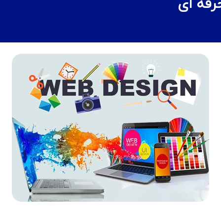
فه ای