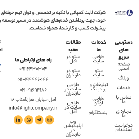
شرکت لایت کمپانی با تکیه بر تخصص و توان تیم حرفه‌ای
خود، جهت برداشتن قدم‌های هوشمند در مسیر توسعه و
پیشرفت کسب و کار شما، همراه شماست.
دسترسی
خدمات
مقالات
ن
های
ما
مفید
اع
طراحی
سئو در
سریع
راه های ارتباطی ما
سایت
آمل
صفحه
اصلی
09116430304
سئو
سئو در
سایت
مازندران
وبلاگ
011-44446044
تبلیغات و
طراحی
خدمات
برندینگ
سایت در
021-91694186
مازندران
تماس با
طراحی
آمل،خیابان هراز،آفتاب 18
ما
لوگو
طراحی
سایت در
info@lightcompany.ir
درباره ی
آمل
اینستاگرام
ما
وب
درخواست
اپلیکیشن
استخدام
در
مازندران