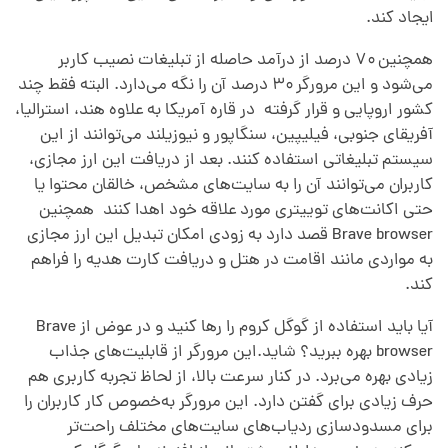
ی
ایجاد کند.
گ
همچنین ۷۰ درصد از درآمد حاصله از تبلیغات نصیب کاربر
می‌شود و این مرورگر ۳۰ درصد آن را نگه می‌دارد. البته فقط چند
ر
کشور اروپایی و قرار گرفته
.
در قاره آمریکا به علاوه هند، استرالیا،
آفریقای جنوبی، فیلیپین، سنگاپور و نیوزیلند می‌توانند از این
سیستم تبلیغاتی استفاده کنند. بعد از دریافت این ارز مجازی،
م
کاربران می‌توانند آن را به سایت‌های مشخص، خالقان محتوا یا
حتی اکانت‌های توییتری مورد علاقه خود اهدا کنند
.
همچنین
ر
Brave browser قصد دارد به‌ زودی امکان تبدیل این ارز مجازی
به مواردی مانند اقامت در هتل و دریافت کارت هدیه را فراهم
و
کند.
آیا باید استفاده از گوگل کروم را رها کنید و در عوض از Brave
ر
browser بهره ببرید؟ شاید.این مرورگر از قابلیت‌های جذاب
زیادی بهره می‌برد. در کنار سرعت بالا، از لحاظ تجربه کاربری هم
گ
حرف زیادی برای گفتن دارد. این مرورگر به‌خصوص کار کاربران را
برای مسدودسازی ردیاب‌های سایت‌های مختلف راحت‌تر