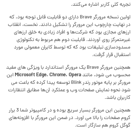
ر
تجربه کلی کاربر اشاره می‌کنند.
اولین نسخه مرورگر Brave دارای دو قابلیت قابل توجه بود، که
B
در نهایت چارچوب این مرورگر را تشکیل دادند. نخست، انقلاب
ارزهای مجازی بود که شرکت‌ها و افراد زیادی به خلق ارزهای
r
غیرمتمرکز روی آوردند. قایلیت دوم هم مربوط به تکنولوژی
مسدودسازی تبلیغات بود که که توسط کابران معمولی مورد
a
استقبال قرار گرفت.
همچنین مرورگر Brave یک مرورگر استاندارد با ویژگی های مفید
v
محسوب می شود، مانند
Microsoft Edge، Chrome، Opera
این
مرورگر بر پایه موتور رندر Blink توسعه پیدا کرده که باعث می
e
شود نحوه نمایش صفحات وب و عملکرد آن‌ها مطابق انتظارات
کاربران باشد.
چ
همچنین این مرورگر بسیار سریع بوده و در کامپیوتر شما 3 برار
کروم صفحات را بالا می اورد. در ضمن این مرورگر با افزونه‌های
ی
گوگل کروم هم سازگار است.