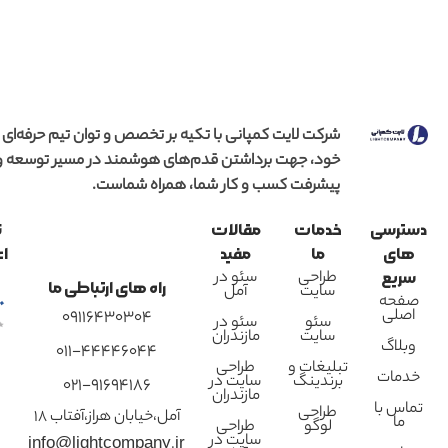
شرکت لایت کمپانی با تکیه بر تخصص و توان تیم حرفه‌ای
خود، جهت برداشتن قدم‌های هوشمند در مسیر توسعه و
پیشرفت کسب و کار شما، همراه شماست.
دسترسی
خدمات
مقالات
ن
های
ما
مفید
اع
طراحی
سئو در
سریع
راه های ارتباطی ما
سایت
آمل
صفحه
اصلی
09116430304
سئو
سئو در
سایت
مازندران
وبلاگ
011-44446044
تبلیغات و
طراحی
خدمات
برندینگ
سایت در
021-91694186
مازندران
تماس با
طراحی
آمل،خیابان هراز،آفتاب 18
ما
لوگو
طراحی
سایت در
info@lightcompany.ir