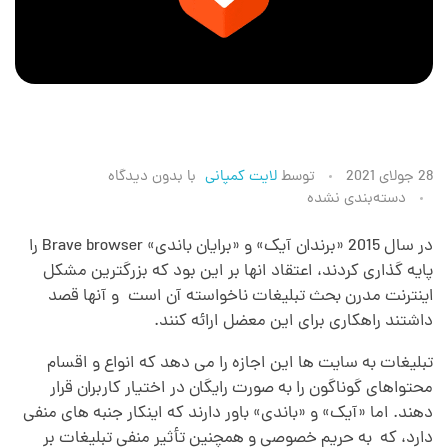
م
28 جولای 2021
توسط
لایت کمپانی
با
بدون دیدگاه
دسته‌بندی نشده
ر
در سال 2015 «برندان آیک» و «برایان باندی» Brave browser را
پایه گذاری کردند، اعتقاد انها بر این بود که بزرگترین مشکل
و
اینترنت مدرن بحث تبلیغات ناخواسته آن است
.
و آنها قصد
داشتند راهکاری برای این معضل ارائه کنند.
ر
تبلیغات به سایت ها این اجازه را می دهد که انواع و اقسام
محتواهای گوناگون را به‌ صورت رایگان در اختیار کاربران قرار
گ
دهند. اما «آیک» و «باندی» باور دارند که اینکار جنبه های منفی
دارد، که به حریم خصوصی و همچنین تأثیر منفی تبلیغات بر