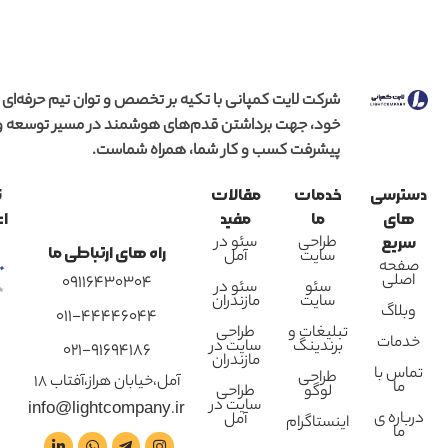
شرکت لایت کمپانی با تکیه بر تخصص و توان تیم حرفه‌ای
خود، جهت برداشتن قدم‌های هوشمند در مسیر توسعه و
پیشرفت کسب و کار شما، همراه شماست.
دسترسی
خدمات
مقالات
ن
های
ما
مفید
اع
طراحی
سئو در
سریع
راه های ارتباطی ما
سایت
آمل
صفحه
اصلی
09116430304
سئو
سئو در
سایت
مازندران
وبلاگ
011-44446044
تبلیغات و
طراحی
خدمات
برندینگ
سایت در
021-91694186
مازندران
تماس با
طراحی
آمل،خیابان هراز،آفتاب 18
ما
لوگو
طراحی
سایت در
info@lightcompany.ir
درباره ی
آمل
اینستاگرام
ما