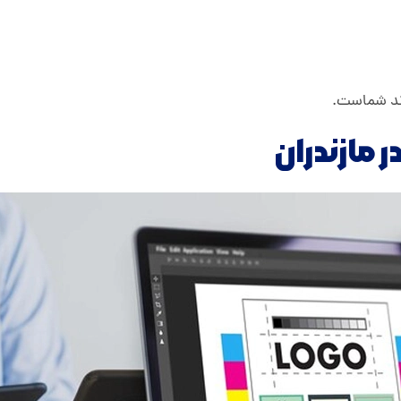
رند شماست.
مازندران