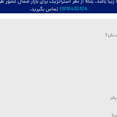
ا زیبا باشد، بلکه از نظر استراتژیک برای بازار شمال کشور ط
09116430304
تماس بگیرید.
 دارد؟
ران
ست؟