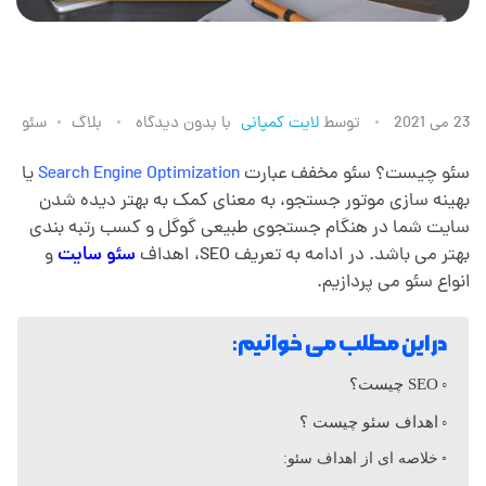
س
23 می 2021
توسط
لایت کمپانی
با
بدون دیدگاه
بلاگ
سئو
ئ
سئو چیست؟ سئو مخفف عبارت
Search Engine Optimization
یا
بهینه سازی موتور جستجو، به معنای کمک به بهتر دیده شدن
سایت شما در هنگام جستجوی طبیعی گوگل و کسب رتبه بندی
و
بهتر می باشد. در ادامه به تعریف SEO، اهداف
سئو سایت
و
انواع سئو می پردازیم.
س
در این مطلب می خوانیم:
ا
SEO چیست؟
ی
اهداف سئو چیست ؟
خلاصه ای از اهداف سئو: