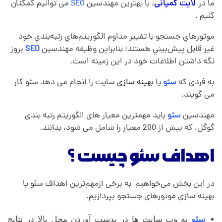
ما در
لایت کمپانی
، با بهترین مهندسین
SEO
می توانیم کمکتان
کنیم .
موتور‌هاي جستجو با تغيير مداوم الگوريتم‌هاي رتبه‌بندي خود
غير قابل پيش‌بيني هستند؛ بنابراين وظيفه مهندسين
SEO
بروز
نگه داشتن اطلاعات خود در اين زمينه است.
به فردی که
سئو
یا
بهینه سازی
سایت را انجام می دهد سئو کار
می گویند.
مهندسین
سئو
باید مهمترین معیار های الگوریتم رتبه بندی
گوگل، که بیش از 200 معیار را شامل می شود، بدانند.
اهداف سئو چیست ؟
در این بخش می‌خواهیم به برخی ازمهم‌ترین اهداف سئو یا
بهینه‌ سازی موتورهای جستجو بپردازیم.
سئو
به وب سایت ها در بدست آوردن محل بالا در نتایج