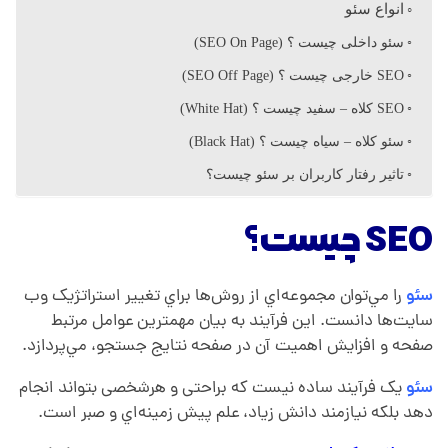
ت
انواع سئو
سئو داخلی چیست ؟ (SEO On Page)
چ
SEO خارجی چیست ؟ (SEO Off Page)
ی
SEO کلاه – سفيد چیست ؟ (White Hat)
سئو کلاه – سیاه چیست ؟ (Black Hat)
س
تاثیر رفتار کاربران بر سئو چیست؟
ت
SEO چیست؟
؟
سئو
را مي‌توان مجموعه‌اي از روش‌ها براي تغيير استراتژيک وب
سايت‌ها دانست. اين فرآيند به بيان مهمترين عوامل مرتبط
صفحه و افزايش اهميت آن در صفحه نتايج جستجو، مي‌پردازد.
سئو
یک فرآيند ساده نيست که براحتی و هرشخصی بتواند انجام
دهد بلکه نيازمند دانش زياد، علم پيش زمينه‌اي و صبر است.