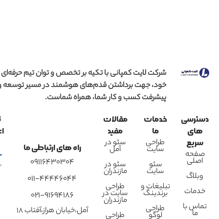
شرکت لایت کمپانی با تکیه بر تخصص و توان تیم حرفه‌ای
خود، جهت برداشتن قدم‌های هوشمند در مسیر توسعه و
پیشرفت کسب و کار شما، همراه شماست.
دسترسی
خدمات
مقالات
ن
های
ما
مفید
اع
طراحی
سئو در
سریع
راه های ارتباطی ما
سایت
آمل
صفحه
اصلی
09116430304
سئو
سئو در
سایت
مازندران
وبلاگ
011-44446044
تبلیغات و
طراحی
خدمات
برندینگ
سایت در
021-91694186
مازندران
تماس با
طراحی
آمل،خیابان هراز،آفتاب 18
ما
لوگو
طراحی