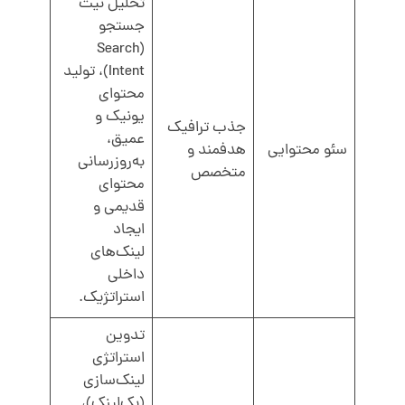
تحلیل نیت
جستجو
(Search
Intent)، تولید
محتوای
یونیک و
جذب ترافیک
عمیق،
سئو محتوایی
هدفمند و
به‌روزرسانی
متخصص
محتوای
قدیمی و
ایجاد
لینک‌های
داخلی
استراتژیک.
تدوین
استراتژی
لینک‌سازی
(بک‌لینک)،