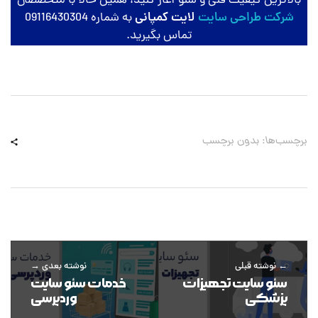
بالاترین کیفیت فنی و سئو آغاز کنید، همین حالا با متخصصان
شرکت طراحی سایت
لایت کمپانی
به شماره 09116430304
تماس بگیرید.
برچسب‌ها: بدون برچسب
نوشته قبلی
نوشته بعدی
سئو سایت تجهیزات
خدمات سئو سایت
پزشکی
وردپرسی