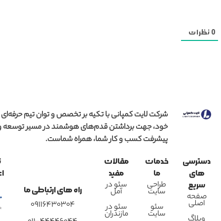
0
نظرات
شرکت لایت کمپانی با تکیه بر تخصص و توان تیم حرفه‌ای
خود، جهت برداشتن قدم‌های هوشمند در مسیر توسعه و
پیشرفت کسب و کار شما، همراه شماست.
دسترسی
خدمات
مقالات
ن
های
ما
مفید
اع
طراحی
سئو در
سریع
راه های ارتباطی ما
سایت
آمل
صفحه
اصلی
09116430304
سئو
سئو در
سایت
مازندران
وبلاگ