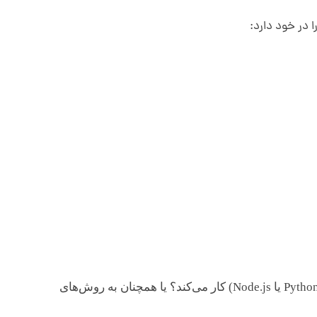
 در خود دارد:
آیا شرکت با آخرین فریم‌ورک‌های توسعه فرانت‌اند (مانند React یا js) و بک‌اند (مانند Python/Django یا Node.js) کار می‌کند؟ یا همچنان به روش‌های