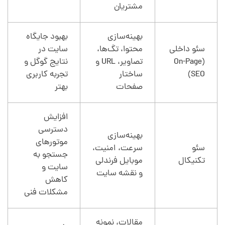
مشتریان
بهینه‌سازی
بهبود جایگاه
سئو داخلی
محتوا، تگ‌ها،
سایت در
(On-Page
تصاویر، URL و
نتایج گوگل و
SEO)
ساختار
تجربه کاربری
صفحات
بهتر
افزایش
دسترسی
بهینه‌سازی
موتورهای
سئو
سرعت، امنیت،
جستجو به
تکنیکال
موبایل فرندلی
سایت و
و نقشه سایت
کاهش
مشکلات فنی
مقالات، نمونه