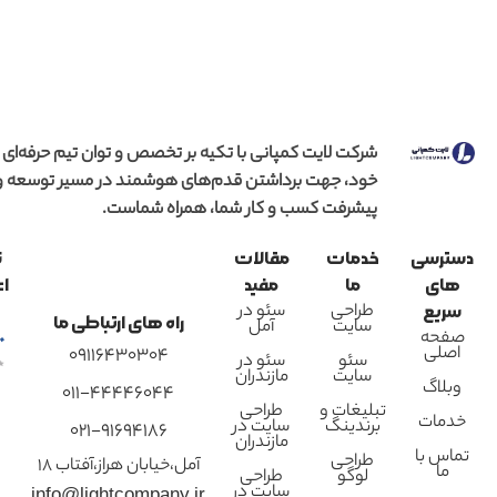
شرکت لایت کمپانی با تکیه بر تخصص و توان تیم حرفه‌ای
خود، جهت برداشتن قدم‌های هوشمند در مسیر توسعه و
پیشرفت کسب و کار شما، همراه شماست.
دسترسی
خدمات
مقالات
ن
های
ما
مفید
اع
طراحی
سئو در
سریع
راه های ارتباطی ما
سایت
آمل
صفحه
اصلی
09116430304
سئو
سئو در
سایت
مازندران
وبلاگ
011-44446044
تبلیغات و
طراحی
خدمات
برندینگ
سایت در
021-91694186
مازندران
تماس با
طراحی
آمل،خیابان هراز،آفتاب 18
ما
لوگو
طراحی
سایت در