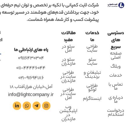
شرکت لایت کمپانی با تکیه بر تخصص و توان تیم حرفه‌ای
خود، جهت برداشتن قدم‌های هوشمند در مسیر توسعه و
پیشرفت کسب و کار شما، همراه شماست.
دسترسی
خدمات
مقالات
ن
های
ما
مفید
اع
طراحی
سئو در
سریع
راه های ارتباطی ما
سایت
آمل
صفحه
اصلی
09116430304
سئو
سئو در
سایت
مازندران
وبلاگ
011-44446044
تبلیغات و
طراحی
خدمات
برندینگ
سایت در
021-91694186
مازندران
تماس با
طراحی
آمل،خیابان هراز،آفتاب 18
ما
لوگو
طراحی
سایت در
info@lightcompany.ir
درباره ی
آمل
اینستاگرام
ما
وب
درخواست
اپلیکیشن
استخدام
در
مازندران