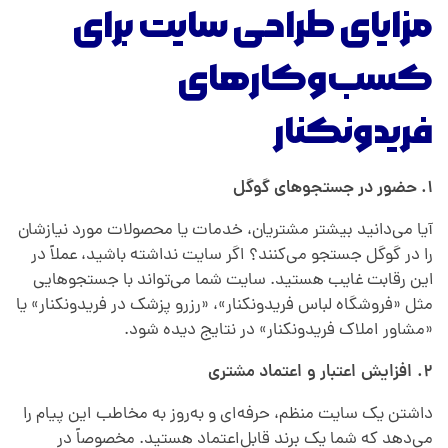
ت
مزایای طراحی سایت برای
د
کسب‌وکارهای
ر
فریدونکنار
ف
۱. حضور در جستجوهای گوگل
ر
آیا می‌دانید بیشتر مشتریان، خدمات یا محصولات مورد نیازشان
را در گوگل جستجو می‌کنند؟ اگر سایت نداشته باشید، عملاً در
این رقابت غایب هستید. سایت شما می‌تواند با جستجوهایی
ی
مثل «فروشگاه لباس فریدونکنار»، «رزرو پزشک در فریدونکنار» یا
«مشاور املاک فریدونکنار» در نتایج دیده شود.
د
۲. افزایش اعتبار و اعتماد مشتری
و
داشتن یک سایت منظم، حرفه‌ای و به‌روز به مخاطب این پیام را
می‌دهد که شما یک برند قابل‌اعتماد هستید. مخصوصاً در