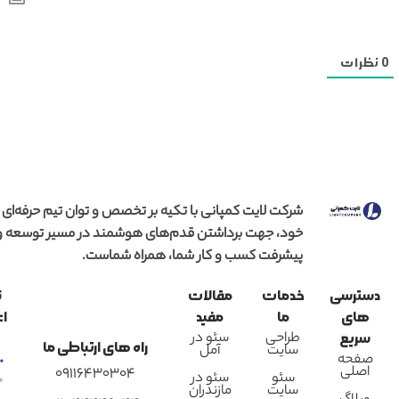
0
نظرات
شرکت لایت کمپانی با تکیه بر تخصص و توان تیم حرفه‌ای
خود، جهت برداشتن قدم‌های هوشمند در مسیر توسعه و
پیشرفت کسب و کار شما، همراه شماست.
دسترسی
خدمات
مقالات
ن
های
ما
مفید
اع
طراحی
سئو در
سریع
راه های ارتباطی ما
سایت
آمل
صفحه
اصلی
09116430304
سئو
سئو در
سایت
مازندران