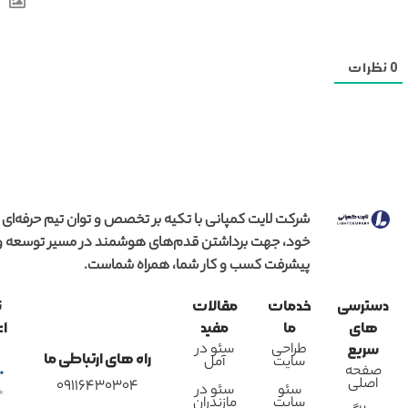
0
نظرات
شرکت لایت کمپانی با تکیه بر تخصص و توان تیم حرفه‌ای
خود، جهت برداشتن قدم‌های هوشمند در مسیر توسعه و
پیشرفت کسب و کار شما، همراه شماست.
دسترسی
خدمات
مقالات
ن
های
ما
مفید
اع
طراحی
سئو در
سریع
راه های ارتباطی ما
سایت
آمل
صفحه
اصلی
09116430304
سئو
سئو در
سایت
مازندران