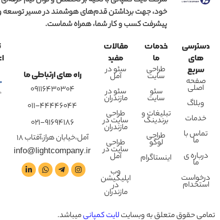
شرکت لایت کمپانی با تکیه بر تخصص و توان تیم حرفه‌ای
خود، جهت برداشتن قدم‌های هوشمند در مسیر توسعه و
پیشرفت کسب و کار شما، همراه شماست.
دسترسی
خدمات
مقالات
ن
های
ما
مفید
اع
طراحی
سئو در
سریع
راه های ارتباطی ما
سایت
آمل
صفحه
اصلی
09116430304
سئو
سئو در
سایت
مازندران
وبلاگ
011-44446044
تبلیغات و
طراحی
خدمات
برندینگ
سایت در
021-91694186
مازندران
تماس با
طراحی
آمل،خیابان هراز،آفتاب 18
ما
لوگو
طراحی
سایت در
info@lightcompany.ir
درباره ی
آمل
اینستاگرام
ما
وب
درخواست
اپلیکیشن
استخدام
در
مازندران
تمامی حقوق متعلق به وبسایت
لایت کمپانی
میباشد.