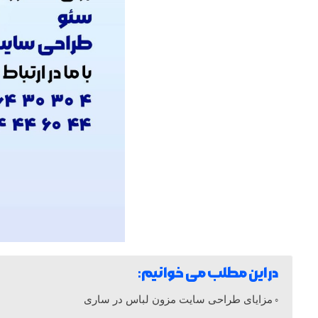
ا
ی
ت
م
ز
و
ن
در این مطلب می خوانیم:
ل
مزایای طراحی سایت مزون لباس در ساری