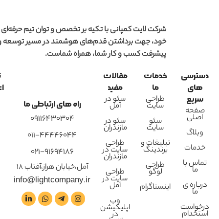
شرکت لایت کمپانی با تکیه بر تخصص و توان تیم حرفه‌ای
خود، جهت برداشتن قدم‌های هوشمند در مسیر توسعه و
پیشرفت کسب و کار شما، همراه شماست.
دسترسی
خدمات
مقالات
ن
های
ما
مفید
اع
طراحی
سئو در
سریع
راه های ارتباطی ما
سایت
آمل
صفحه
اصلی
09116430304
سئو
سئو در
سایت
مازندران
وبلاگ
011-44446044
تبلیغات و
طراحی
خدمات
برندینگ
سایت در
021-91694186
مازندران
تماس با
طراحی
آمل،خیابان هراز،آفتاب 18
ما
لوگو
طراحی
سایت در
info@lightcompany.ir
درباره ی
آمل
اینستاگرام
ما
وب
درخواست
اپلیکیشن
استخدام
در