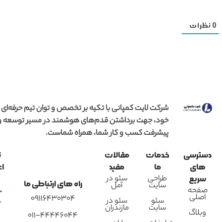
0
نظرات
شرکت لایت کمپانی با تکیه بر تخصص و توان تیم حرفه‌ای
خود، جهت برداشتن قدم‌های هوشمند در مسیر توسعه و
پیشرفت کسب و کار شما، همراه شماست.
دسترسی
خدمات
مقالات
ن
های
ما
مفید
اع
طراحی
سئو در
سریع
راه های ارتباطی ما
سایت
آمل
صفحه
اصلی
09116430304
سئو
سئو در
سایت
مازندران
وبلاگ
011-44446044