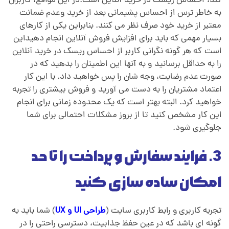
ی
کند،
.
احساس ریسک در خرید آنلاین است.در این مواقع، کاربران
به خاطر ترس از احساس پشیمانی بعد از خرید
.
وعدم ضمانت
معتبر از خرید خود صرف نظر می کنند. بنابراین یکی از کارهای
بسیار مهمی که باید برای افزایش فروش آنلاین انجام دهیداین
است
.
که هر گونه نگرانی کاربر از احساس ریسک در خرید آنلاین
را به حداقل برسانید
.
و به آنها این اطمینان را بدهید که در
صورت عدم رضایت، وجه شان را پس خواهید داد. با این کار
اعتماد مشتریان را به دست می آورید
.
و فروش بیشتری را تجربه
خواهید کرد. البته بهتر است که یک محدوده زمانی برای انجام
این کار مشخص کنید
.
تا از بروز مشکلات احتمالی برای شما
جلوگیری شود.
3. فرایند سفارش و پرداخت را تا حد
امکان ساده سازی کنید
تجربه کاربری و رابط کاربری سایت (
طراحی UI و UX
) شما باید به
گونه ای باشد که در عین حفظ جذابیت، دسترسی راحتی را در