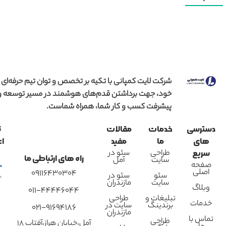
شرکت لایت کمپانی با تکیه بر تخصص و توان تیم حرفه‌ای
خود، جهت برداشتن قدم‌های هوشمند در مسیر توسعه و
پیشرفت کسب و کار شما، همراه شماست.
دسترسی
خدمات
مقالات
ن
های
ما
مفید
اع
طراحی
سئو در
سریع
راه های ارتباطی ما
سایت
آمل
صفحه
اصلی
09116430304
سئو
سئو در
سایت
مازندران
وبلاگ
011-44446044
تبلیغات و
طراحی
خدمات
برندینگ
سایت در
021-91694186
مازندران
تماس با
طراحی
آمل،خیابان هراز،آفتاب 18