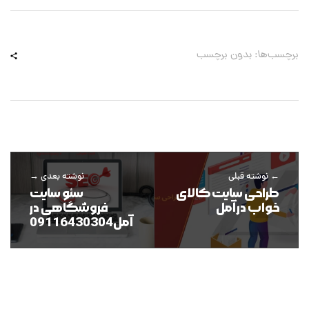
برچسب‌ها: بدون برچسب
نوشته قبلی
نوشته بعدی
طراحی سایت کالای
سئو سایت
خواب در آمل
فروشگاهی در
آمل09116430304