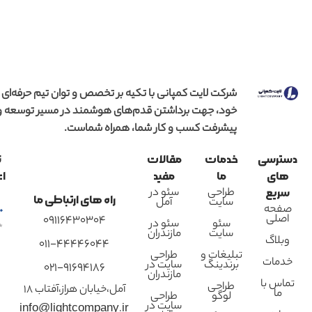
شرکت لایت کمپانی با تکیه بر تخصص و توان تیم حرفه‌ای
خود، جهت برداشتن قدم‌های هوشمند در مسیر توسعه و
پیشرفت کسب و کار شما، همراه شماست.
دسترسی
خدمات
مقالات
ن
های
ما
مفید
اع
طراحی
سئو در
سریع
راه های ارتباطی ما
سایت
آمل
صفحه
اصلی
09116430304
سئو
سئو در
سایت
مازندران
وبلاگ
011-44446044
تبلیغات و
طراحی
خدمات
برندینگ
سایت در
021-91694186
مازندران
تماس با
طراحی
آمل،خیابان هراز،آفتاب 18
ما
لوگو
طراحی
سایت در
info@lightcompany.ir