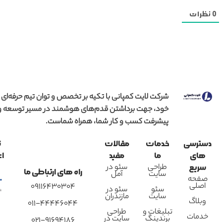
0
نظرات
شرکت لایت کمپانی با تکیه بر تخصص و توان تیم حرفه‌ای
خود، جهت برداشتن قدم‌های هوشمند در مسیر توسعه و
پیشرفت کسب و کار شما، همراه شماست.
دسترسی
خدمات
مقالات
ن
های
ما
مفید
اع
طراحی
سئو در
سریع
راه های ارتباطی ما
سایت
آمل
صفحه
اصلی
09116430304
سئو
سئو در
سایت
مازندران
وبلاگ
011-44446044
تبلیغات و
طراحی
خدمات
برندینگ
سایت در
021-91694186