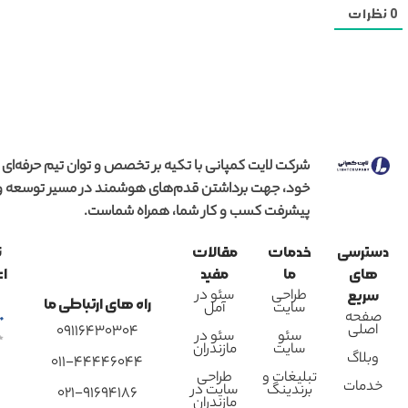
0
نظرات
شرکت لایت کمپانی با تکیه بر تخصص و توان تیم حرفه‌ای
خود، جهت برداشتن قدم‌های هوشمند در مسیر توسعه و
پیشرفت کسب و کار شما، همراه شماست.
دسترسی
خدمات
مقالات
ن
های
ما
مفید
اع
طراحی
سئو در
سریع
راه های ارتباطی ما
سایت
آمل
صفحه
اصلی
09116430304
سئو
سئو در
سایت
مازندران
وبلاگ
011-44446044
تبلیغات و
طراحی
خدمات
برندینگ
سایت در
021-91694186
مازندران