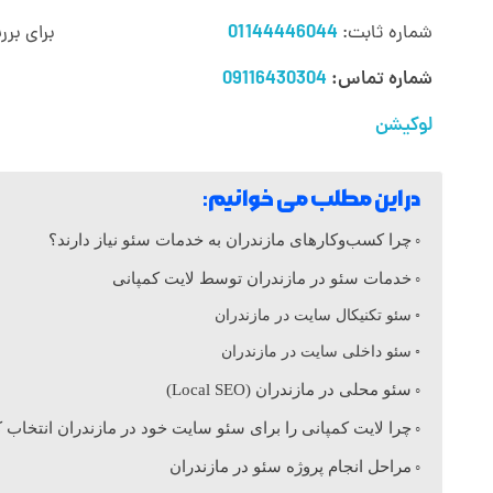
د
شماره ثابت:
01144446044
برای بر
شماره تماس:
09116430304
ر
لوکیشن
م
در این مطلب می خوانیم:
ا
چرا کسب‌وکارهای مازندران به خدمات سئو نیاز دارند؟
ز
خدمات سئو در مازندران توسط لایت کمپانی
سئو تکنیکال سایت در مازندران
ن
سئو داخلی سایت در مازندران
سئو محلی در مازندران (Local SEO)
د
چرا لایت کمپانی را برای سئو سایت خود در مازندران انتخاب ک
مراحل انجام پروژه سئو در مازندران
ر