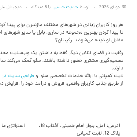
خ
30 جولای 2026
توسط
حدیث حسنی
با
8 دیدگاه
دیجیتال مار
د
هر روز کاربران زیادی در شهرهای مختلف مازندران برای پیدا
تا پیدا کردن بهترین مجموعه در ساری، بابل یا سایر شهرهای
م
مقابل او دیده می‌شود یا رقیبتان؟
رقابت در فضای آنلاین دیگر فقط به داشتن یک وب‌سایت محدو
ا
تصمیم‌گیری مشتری حضور داشته باشند. سئو کمک می‌کند سایت 
دارند.
ت
لایت کمپانی با ارائه خدمات تخصصی سئو و
طراحی سایت در ما
از طریق جذب کاربران واقعی، فروش و درآمد خود را افزایش ده
س
ئ
آدرس: آمل، بلوار امام خمینی، آفتاب 18،
استراتژی ما 
و
پلاک 12، لایت کمپانی